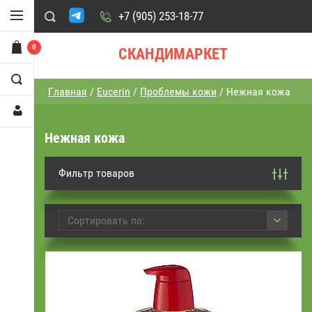
+7 (905) 253-18-77
0
СКАНДИМАРКЕТ
Главная
/
Eucerin
/
Проблемы кожи
/ Нежная кожа
Нежная кожа
Фильтр товаров
Сортировать по: